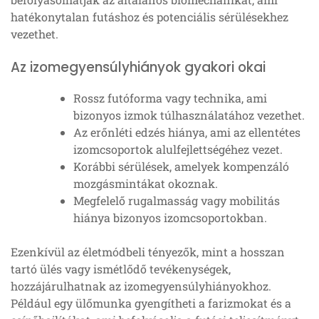
hatékonytalan futáshoz és potenciális sérülésekhez
vezethet.
Az izomegyensúlyhiányok gyakori okai
Rossz futóforma vagy technika, ami
bizonyos izmok túlhasználatához vezethet.
Az erőnléti edzés hiánya, ami az ellentétes
izomcsoportok alulfejlettségéhez vezet.
Korábbi sérülések, amelyek kompenzáló
mozgásmintákat okoznak.
Megfelelő rugalmasság vagy mobilitás
hiánya bizonyos izomcsoportokban.
Ezenkívül az életmódbeli tényezők, mint a hosszan
tartó ülés vagy ismétlődő tevékenységek,
hozzájárulhatnak az izomegyensúlyhiányokhoz.
Például egy ülőmunka gyengítheti a farizmokat és a