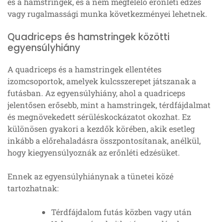
és a hamstringek, és a nem megfelelő erőnléti edzés
vagy rugalmassági munka következményei lehetnek.
Quadriceps és hamstringek közötti
egyensúlyhiány
A quadriceps és a hamstringek ellentétes
izomcsoportok, amelyek kulcsszerepet játszanak a
futásban. Az egyensúlyhiány, ahol a quadriceps
jelentősen erősebb, mint a hamstringek, térdfájdalmat
és megnövekedett sérüléskockázatot okozhat. Ez
különösen gyakori a kezdők körében, akik esetleg
inkább a előrehaladásra összpontosítanak, anélkül,
hogy kiegyensúlyoznák az erőnléti edzésüket.
Ennek az egyensúlyhiánynak a tünetei közé
tartozhatnak:
Térdfájdalom futás közben vagy után