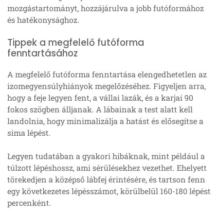
mozgástartományt, hozzájárulva a jobb futóformához
és hatékonysághoz.
Tippek a megfelelő futóforma
fenntartásához
A megfelelő futóforma fenntartása elengedhetetlen az
izomegyensúlyhiányok megelőzéséhez. Figyeljen arra,
hogy a feje legyen fent, a vállai lazák, és a karjai 90
fokos szögben álljanak. A lábainak a test alatt kell
landolnia, hogy minimalizálja a hatást és elősegítse a
sima lépést.
Legyen tudatában a gyakori hibáknak, mint például a
túlzott lépéshossz, ami sérülésekhez vezethet. Ehelyett
törekedjen a középső lábfej érintésére, és tartson fenn
egy következetes lépésszámot, körülbelül 160-180 lépést
percenként.