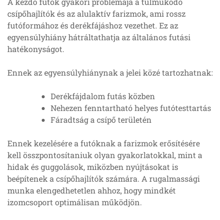
A kezdő futók gyakori problémája a túlműködő
csípőhajlítók és az alulaktív farizmok, ami rossz
futóformához és derékfájáshoz vezethet. Ez az
egyensúlyhiány hátráltathatja az általános futási
hatékonyságot.
Ennek az egyensúlyhiánynak a jelei közé tartozhatnak:
Derékfájdalom futás közben
Nehezen fenntartható helyes futótesttartás
Fáradtság a csípő területén
Ennek kezelésére a futóknak a farizmok erősítésére
kell összpontosítaniuk olyan gyakorlatokkal, mint a
hidak és guggolások, miközben nyújtásokat is
beépítenek a csípőhajlítók számára. A rugalmassági
munka elengedhetetlen ahhoz, hogy mindkét
izomcsoport optimálisan működjön.