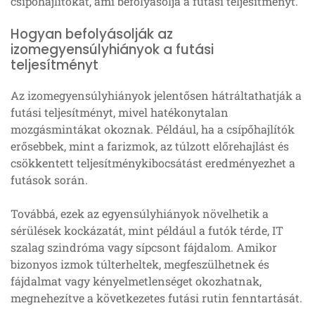
csípőhajlítókat, ami befolyásolja a futási teljesítményt.
Hogyan befolyásolják az
izomegyensúlyhiányok a futási
teljesítményt
Az izomegyensúlyhiányok jelentősen hátráltathatják a
futási teljesítményt, mivel hatékonytalan
mozgásmintákat okoznak. Például, ha a csípőhajlítók
erősebbek, mint a farizmok, az túlzott előrehajlást és
csökkentett teljesítménykibocsátást eredményezhet a
futások során.
Továbbá, ezek az egyensúlyhiányok növelhetik a
sérülések kockázatát, mint például a futók térde, IT
szalag szindróma vagy sípcsont fájdalom. Amikor
bizonyos izmok túlterheltek, megfeszülhetnek és
fájdalmat vagy kényelmetlenséget okozhatnak,
megnehezítve a következetes futási rutin fenntartását.