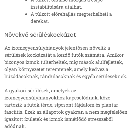
instabilitására utalhat.
A túlzott előrehajlás megterhelheti a
derekat.
Növekvő sérüléskockázat
Az izomegyensúlyhiányok jelentősen növelik a
sérülések kockázatát a kezdő futók számára. Amikor
bizonyos izmok túlterheltek, míg mások alulfejlettek,
olyan környezetet teremtenek, amely kedvez a
húzódásoknak, rándulásoknak és egyéb sérüléseknek.
A gyakori sérülések, amelyek az
izomegyensúlyhiányokhoz kapcsolódnak, közé
tartozik a futók térde, sípcsont fájdalom és plantar
fasciitis. Ezek az állapotok gyakran a nem megfelelően
igazított ízületek és izmok ismétlődő stresszéből
adódnak.