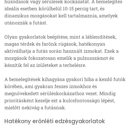
húzódások vagy sérülések kockázatát. A bemelegítés
ideális esetben körülbelül 10-15 percig tart, és
dinamikus mozgásokat kell tartalmaznia, amelyek
utánozzák a futást.
Olyan gyakorlatok beépítése, mint a láblendítések,
magas térdek és farönk rúgások, hatékonyan
aktiválhatja a futás során használt izmokat. Ezek a
mozgások fokozatosan emelik a pulzusszámot és
készítik fel az ízületeket a terhelésre.
A bemelegítések kihagyása gyakori hiba a kezdő futók
körében, ami gyakran feszes izmokhoz és
megnövekedett sérüléskockázathoz vezet. Mindig
prioritásként kezelje ezt a kulcsfontosságú lépést,
mielőtt nekivág a futásnak.
Hatékony erőnléti edzésgyakorlatok