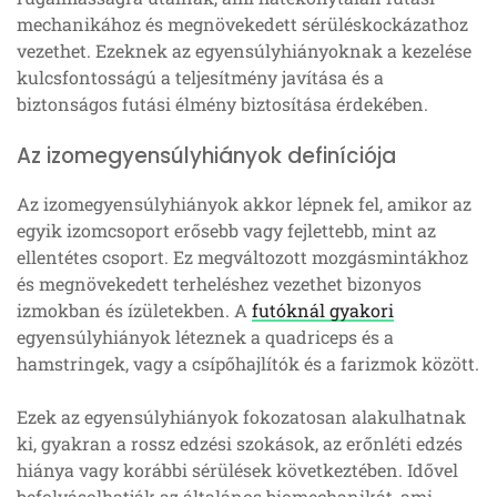
mechanikához és megnövekedett sérüléskockázathoz
vezethet. Ezeknek az egyensúlyhiányoknak a kezelése
kulcsfontosságú a teljesítmény javítása és a
biztonságos futási élmény biztosítása érdekében.
Az izomegyensúlyhiányok definíciója
Az izomegyensúlyhiányok akkor lépnek fel, amikor az
egyik izomcsoport erősebb vagy fejlettebb, mint az
ellentétes csoport. Ez megváltozott mozgásmintákhoz
és megnövekedett terheléshez vezethet bizonyos
izmokban és ízületekben. A
futóknál gyakori
egyensúlyhiányok léteznek a quadriceps és a
hamstringek, vagy a csípőhajlítók és a farizmok között.
Ezek az egyensúlyhiányok fokozatosan alakulhatnak
ki, gyakran a rossz edzési szokások, az erőnléti edzés
hiánya vagy korábbi sérülések következtében. Idővel
befolyásolhatják az általános biomechanikát, ami