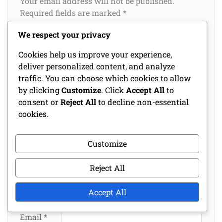
Your email address will not be published.
Required fields are marked
*
We respect your privacy
Comment
*
Cookies help us improve your experience,
deliver personalized content, and analyze
traffic. You can choose which cookies to allow
by clicking
Customize
. Click
Accept All
to
consent or
Reject All
to decline non-essential
cookies.
Customize
Reject All
Name
*
Accept All
Email
*