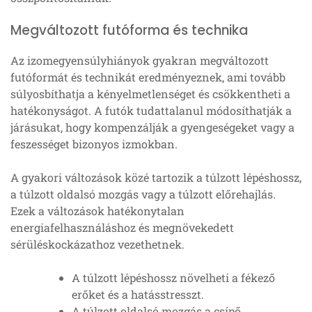
Megváltozott futóforma és technika
Az izomegyensúlyhiányok gyakran megváltozott
futóformát és technikát eredményeznek, ami tovább
súlyosbíthatja a kényelmetlenséget és csökkentheti a
hatékonyságot. A futók tudattalanul módosíthatják a
járásukat, hogy kompenzálják a gyengeségeket vagy a
feszességet bizonyos izmokban.
A gyakori változások közé tartozik a túlzott lépéshossz,
a túlzott oldalsó mozgás vagy a túlzott előrehajlás.
Ezek a változások hatékonytalan
energiafelhasználáshoz és megnövekedett
sérüléskockázathoz vezethetnek.
A túlzott lépéshossz növelheti a fékező
erőket és a hatásstresszt.
A túlzott oldalsó mozgás a csípő