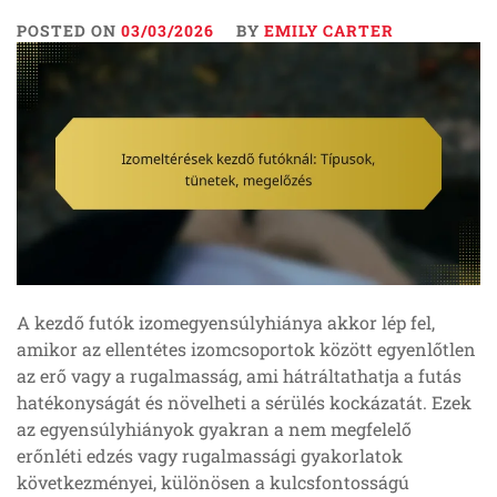
POSTED ON
03/03/2026
BY
EMILY CARTER
A kezdő futók izomegyensúlyhiánya akkor lép fel,
amikor az ellentétes izomcsoportok között egyenlőtlen
az erő vagy a rugalmasság, ami hátráltathatja a futás
hatékonyságát és növelheti a sérülés kockázatát. Ezek
az egyensúlyhiányok gyakran a nem megfelelő
erőnléti edzés vagy rugalmassági gyakorlatok
következményei, különösen a kulcsfontosságú