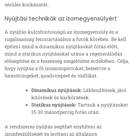
sérülés kockázatát.
Nyújtási technikák az izomegyensúlyért
A nyújtás kulcsfontosságú az izomegyensúly és a
rugalmasság fenntartásához a futók körében. Be kell
építeni mind a dinamikus nyújtásokat futás előtt,
mind a statikus nyújtásokat utána a regenerálódás
elősegítése és a feszesség megelőzése érdekében. Célja,
hogy nyújtsa a fő izomcsoportokat, beleértve a
hamstringeket, quadricepset és vádlikat.
Dinamikus nyújtások:
Láblendítések, járó
kitörések és karkörzések.
Statikus nyújtások:
Tartsuk a nyújtásokat
15-30 másodpercig futás után.
A rendszeres nyújtás segíthet enyhíteni az
izomfeszültséget és javítani az általános