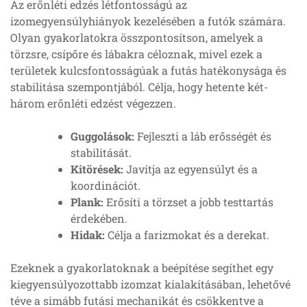
Az erőnléti edzés létfontosságú az
izomegyensúlyhiányok kezelésében a futók számára.
Olyan gyakorlatokra összpontosítson, amelyek a
törzsre, csípőre és lábakra céloznak, mivel ezek a
területek kulcsfontosságúak a futás hatékonysága és
stabilitása szempontjából. Célja, hogy hetente két-
három erőnléti edzést végezzen.
Guggolások:
Fejleszti a láb erősségét és
stabilitását.
Kitörések:
Javítja az egyensúlyt és a
koordinációt.
Plank:
Erősíti a törzset a jobb testtartás
érdekében.
Hidak:
Célja a farizmokat és a derekat.
Ezeknek a gyakorlatoknak a beépítése segíthet egy
kiegyensúlyozottabb izomzat kialakításában, lehetővé
téve a simább futási mechanikát és csökkentve a