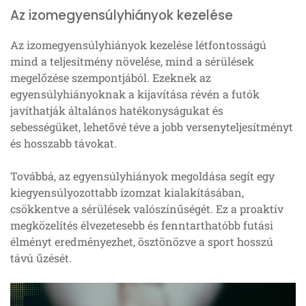
Az izomegyensúlyhiányok kezelése
Az izomegyensúlyhiányok kezelése létfontosságú
mind a teljesítmény növelése, mind a sérülések
megelőzése szempontjából. Ezeknek az
egyensúlyhiányoknak a kijavítása révén a futók
javíthatják általános hatékonyságukat és
sebességüket, lehetővé téve a jobb versenyteljesítményt
és hosszabb távokat.
Továbbá, az egyensúlyhiányok megoldása segít egy
kiegyensúlyozottabb izomzat kialakításában,
csökkentve a sérülések valószínűségét. Ez a proaktív
megközelítés élvezetesebb és fenntarthatóbb futási
élményt eredményezhet, ösztönözve a sport hosszú
távú űzését.