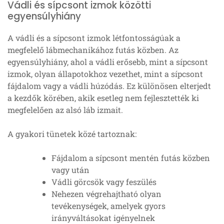
Vádli és sípcsont izmok közötti
egyensúlyhiány
A vádli és a sípcsont izmok létfontosságúak a
megfelelő lábmechanikához futás közben. Az
egyensúlyhiány, ahol a vádli erősebb, mint a sípcsont
izmok, olyan állapotokhoz vezethet, mint a sípcsont
fájdalom vagy a vádli húzódás. Ez különösen elterjedt
a kezdők körében, akik esetleg nem fejlesztették ki
megfelelően az alsó láb izmait.
A gyakori tünetek közé tartoznak:
Fájdalom a sípcsont mentén futás közben
vagy után
Vádli görcsök vagy feszülés
Nehezen végrehajtható olyan
tevékenységek, amelyek gyors
irányváltásokat igényelnek