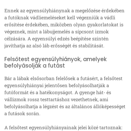
Ennek az egyensúlyhiánynak a megelőzése érdekében
a futóknak vádliemeléseket kell végezniük a vádli
erősítése érdekében, miközben olyan gyakorlatokat is
végeznek, mint a lábujjemelés a sípcsont izmok
célzására. A egyensúlyi edzés beépítése szintén
javíthatja az alsó láb erősségét és stabilitását.
Felsőtest egyensúlyhiányok, amelyek
befolyásolják a futást
Bár a lábak elsősorban felelősek a futásért, a felsőtest
egyensúlyhiányai jelentősen befolyásolhatják a
futóformát és a hatékonyságot. A gyenge hát- és
vállizmok rossz testtartáshoz vezethetnek, ami
befolyásolhatja a légzést és az általános állóképességet
a futások során.
A felsőtest egyensúlyhiányainak jelei közé tartoznak: