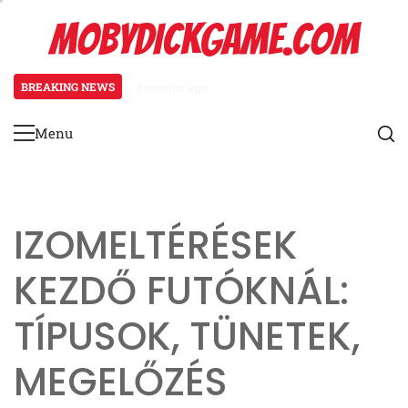
Skip
MOBYDICKGAME.COM
to
content
BREAKING NEWS
3 months ago
Patellofemorális Fájdalom Szind
Menu
Primary
Menu
IZOMELTÉRÉSEK
KEZDŐ FUTÓKNÁL:
TÍPUSOK, TÜNETEK,
MEGELŐZÉS