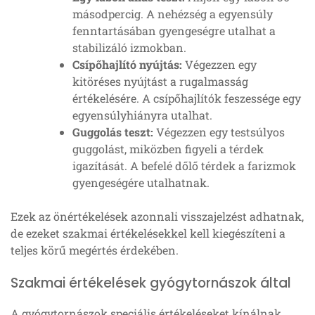
másodpercig. A nehézség a egyensúly
fenntartásában gyengeségre utalhat a
stabilizáló izmokban.
Csípőhajlító nyújtás:
Végezzen egy
kitöréses nyújtást a rugalmasság
értékelésére. A csípőhajlítók feszessége egy
egyensúlyhiányra utalhat.
Guggolás teszt:
Végezzen egy testsúlyos
guggolást, miközben figyeli a térdek
igazítását. A befelé dőlő térdek a farizmok
gyengeségére utalhatnak.
Ezek az önértékelések azonnali visszajelzést adhatnak,
de ezeket szakmai értékelésekkel kell kiegészíteni a
teljes körű megértés érdekében.
Szakmai értékelések gyógytornászok által
A gyógytornászok speciális értékeléseket kínálnak,