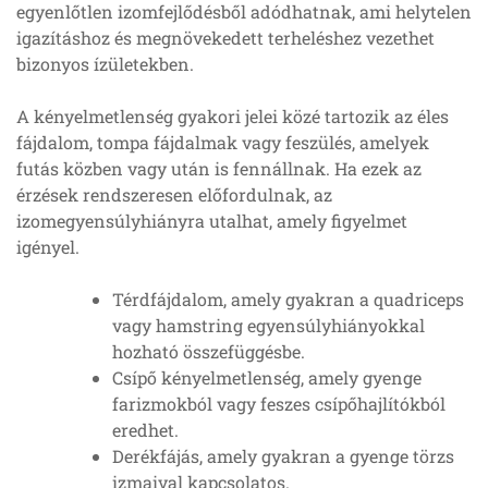
egyenlőtlen izomfejlődésből adódhatnak, ami helytelen
igazításhoz és megnövekedett terheléshez vezethet
bizonyos ízületekben.
A kényelmetlenség gyakori jelei közé tartozik az éles
fájdalom, tompa fájdalmak vagy feszülés, amelyek
futás közben vagy után is fennállnak. Ha ezek az
érzések rendszeresen előfordulnak, az
izomegyensúlyhiányra utalhat, amely figyelmet
igényel.
Térdfájdalom, amely gyakran a quadriceps
vagy hamstring egyensúlyhiányokkal
hozható összefüggésbe.
Csípő kényelmetlenség, amely gyenge
farizmokból vagy feszes csípőhajlítókból
eredhet.
Derékfájás, amely gyakran a gyenge törzs
izmaival kapcsolatos.