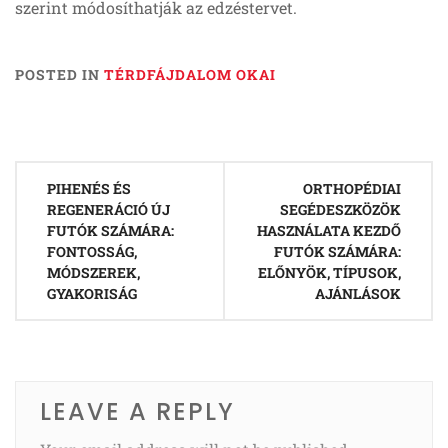
szerint módosíthatják az edzéstervet.
POSTED IN
TÉRDFÁJDALOM OKAI
Post
PIHENÉS ÉS
ORTHOPÉDIAI
navigation
REGENERÁCIÓ ÚJ
SEGÉDESZKÖZÖK
FUTÓK SZÁMÁRA:
HASZNÁLATA KEZDŐ
FONTOSSÁG,
FUTÓK SZÁMÁRA:
MÓDSZEREK,
ELŐNYÖK, TÍPUSOK,
GYAKORISÁG
AJÁNLÁSOK
LEAVE A REPLY