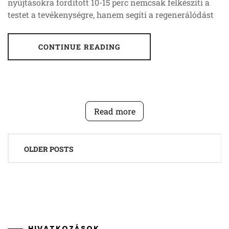
nyújtásokra fordított 10-15 perc nemcsak felkészíti a
testet a tevékenységre, hanem segíti a regenerálódást
CONTINUE READING
Read more
Posts
OLDER POSTS
navigation
HIVATKOZÁSOK