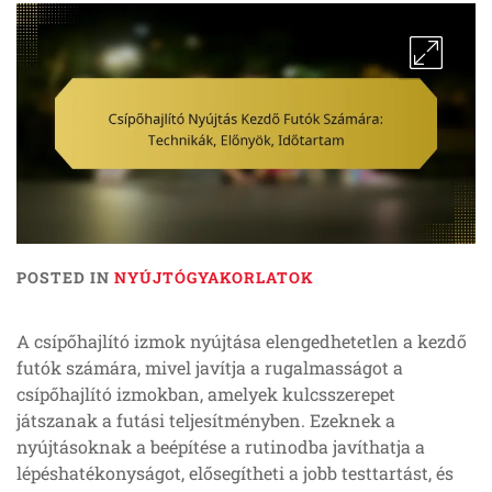
POSTED IN
NYÚJTÓGYAKORLATOK
A csípőhajlító izmok nyújtása elengedhetetlen a kezdő
futók számára, mivel javítja a rugalmasságot a
csípőhajlító izmokban, amelyek kulcsszerepet
játszanak a futási teljesítményben. Ezeknek a
nyújtásoknak a beépítése a rutinodba javíthatja a
lépéshatékonyságot, elősegítheti a jobb testtartást, és