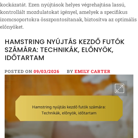
kockázatát. Ezen nyújtások helyes végrehajtása lassú,
kontrollált mozdulatokat igényel, amelyek a specifikus
izomcsoportokra összpontosítanak, biztosítva az optimális
előnyöket.
HAMSTRING NYÚJTÁS KEZDŐ FUTÓK
SZÁMÁRA: TECHNIKÁK, ELŐNYÖK,
IDŐTARTAM
POSTED ON
09/03/2026
BY
EMILY CARTER