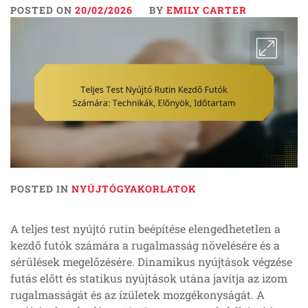
POSTED ON
20/02/2026
BY
EMILY CARTER
POSTED IN
NYÚJTÓGYAKORLATOK
A teljes test nyújtó rutin beépítése elengedhetetlen a
kezdő futók számára a rugalmasság növelésére és a
sérülések megelőzésére. Dinamikus nyújtások végzése
futás előtt és statikus nyújtások utána javítja az izom
rugalmasságát és az ízületek mozgékonyságát. A