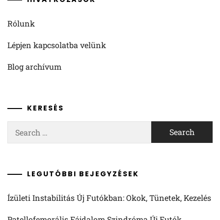
Rólunk
Lépjen kapcsolatba velünk
Blog archívum
KERESÉS
Search
for:
LEGUTÓBBI BEJEGYZÉSEK
Ízületi Instabilitás Új Futókban: Okok, Tünetek, Kezelés
Patellofemorális Fájdalom Szindróma Új Futók