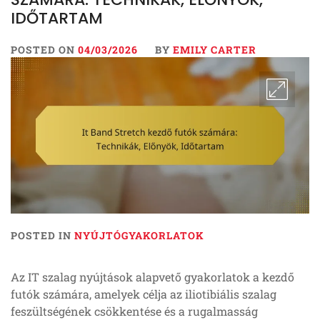
IDŐTARTAM
POSTED ON
04/03/2026
BY
EMILY CARTER
POSTED IN
NYÚJTÓGYAKORLATOK
Az IT szalag nyújtások alapvető gyakorlatok a kezdő
futók számára, amelyek célja az iliotibiális szalag
feszültségének csökkentése és a rugalmasság