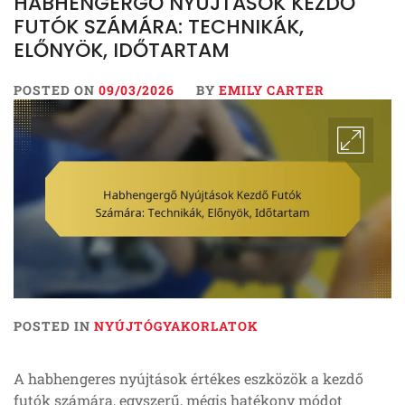
HABHENGERGŐ NYÚJTÁSOK KEZDŐ
FUTÓK SZÁMÁRA: TECHNIKÁK,
ELŐNYÖK, IDŐTARTAM
POSTED ON
09/03/2026
BY
EMILY CARTER
POSTED IN
NYÚJTÓGYAKORLATOK
A habhengeres nyújtások értékes eszközök a kezdő
futók számára, egyszerű, mégis hatékony módot