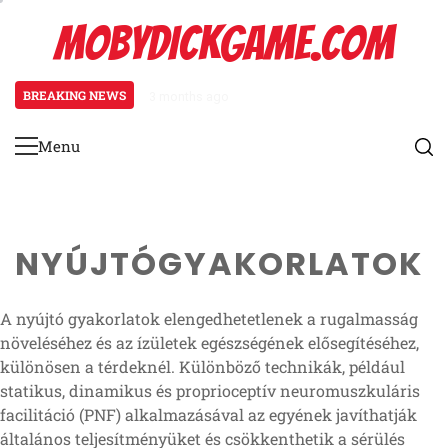
Skip
MOBYDICKGAME.COM
to
content
BREAKING NEWS
3 months ago
Patellofemorális Fájdalom Szind
Menu
Primary
Menu
NYÚJTÓGYAKORLATOK
A nyújtó gyakorlatok elengedhetetlenek a rugalmasság
növeléséhez és az ízületek egészségének elősegítéséhez,
különösen a térdeknél. Különböző technikák, például
statikus, dinamikus és proprioceptív neuromuszkuláris
facilitáció (PNF) alkalmazásával az egyének javíthatják
általános teljesítményüket és csökkenthetik a sérülés