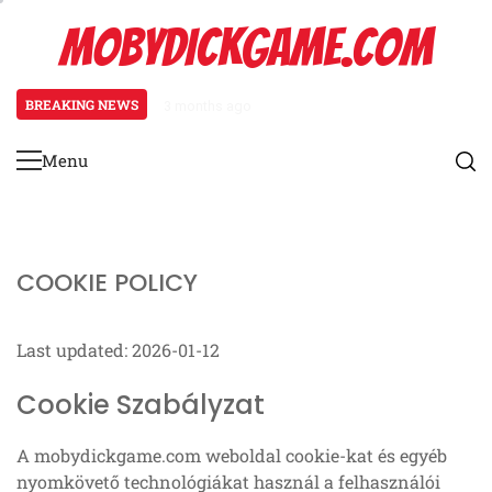
Skip
MOBYDICKGAME.COM
to
content
BREAKING NEWS
3 months ago
Patellofemorális Fájdalom Szind
Menu
Primary
Menu
COOKIE POLICY
Last updated: 2026-01-12
Cookie Szabályzat
A mobydickgame.com weboldal cookie-kat és egyéb
nyomkövető technológiákat használ a felhasználói