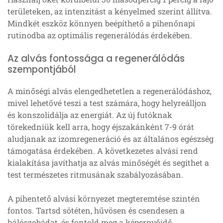
területeken, az intenzitást a kényelmed szerint állítva.
Mindkét eszköz könnyen beépíthető a pihenőnapi
rutinodba az optimális regenerálódás érdekében.
Az alvás fontossága a regenerálódás
szempontjából
A minőségi alvás elengedhetetlen a regenerálódáshoz,
mivel lehetővé teszi a test számára, hogy helyreálljon
és konszolidálja az energiát. Az új futóknak
törekedniük kell arra, hogy éjszakánként 7-9 órát
aludjanak az izomregeneráció és az általános egészség
támogatása érdekében. A következetes alvási rend
kialakítása javíthatja az alvás minőségét és segíthet a
test természetes ritmusának szabályozásában.
A pihentető alvási környezet megteremtése szintén
fontos. Tartsd sötéten, hűvösen és csendesen a
hálószobádat, és fontold meg a képernyőidő