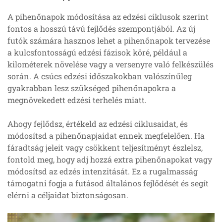
A pihenőnapok módosítása az edzési ciklusok szerint
fontos a hosszú távú fejlődés szempontjából. Az új
futók számára hasznos lehet a pihenőnapok tervezése
a kulcsfontosságú edzési fázisok köré, például a
kilométerek növelése vagy a versenyre való felkészülés
során. A csúcs edzési időszakokban valószínűleg
gyakrabban lesz szükséged pihenőnapokra a
megnövekedett edzési terhelés miatt.
Ahogy fejlődsz, értékeld az edzési ciklusaidat, és
módosítsd a pihenőnapjaidat ennek megfelelően. Ha
fáradtság jeleit vagy csökkent teljesítményt észlelsz,
fontold meg, hogy adj hozzá extra pihenőnapokat vagy
módosítsd az edzés intenzitását. Ez a rugalmasság
támogatni fogja a futásod általános fejlődését és segít
elérni a céljaidat biztonságosan.