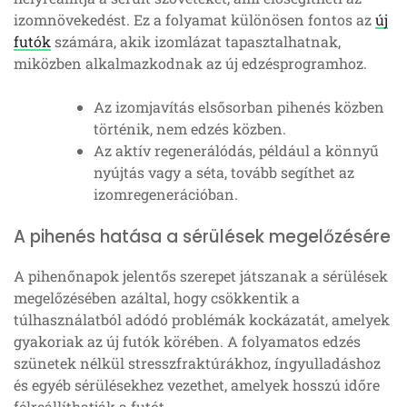
izomnövekedést. Ez a folyamat különösen fontos az
új
futók
számára, akik izomlázat tapasztalhatnak,
miközben alkalmazkodnak az új edzésprogramhoz.
Az izomjavítás elsősorban pihenés közben
történik, nem edzés közben.
Az aktív regenerálódás, például a könnyű
nyújtás vagy a séta, tovább segíthet az
izomregenerációban.
A pihenés hatása a sérülések megelőzésére
A pihenőnapok jelentős szerepet játszanak a sérülések
megelőzésében azáltal, hogy csökkentik a
túlhasználatból adódó problémák kockázatát, amelyek
gyakoriak az új futók körében. A folyamatos edzés
szünetek nélkül stresszfraktúrákhoz, íngyulladáshoz
és egyéb sérülésekhez vezethet, amelyek hosszú időre
félreállíthatják a futót.