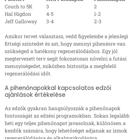
Couch to 5K
3
2
Hal Higdon
4-5
1-2
Jeff Galloway
3-4
2-3
Amikor tervet választasz, vedd figyelembe a jelenlegi
fittségi szintedet és azt, hogy mennyi pihenésre van
szükséged a hatékony regenerálódáshoz. Egy jól
megtervezett terv segít fokozatosan növelni a futási
mennyiségedet, miközben biztosítja a megfelelő
regenerálódási időt.
A pihenőnapokkal kapcsolatos edzői
ajánlások értékelése
Az edzők gyakran hangsúlyozzák a pihenőnapok
fontosságát az edzési programokban. Sokan legalább
heti egy teljes pihenőnapot javasolnak, különösen a
kezdők számára, hogy lehetőséget adjanak az izmok
regenerálódására és alkalmazkodására.