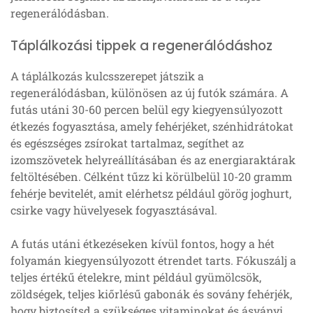
regenerálódásban.
Táplálkozási tippek a regenerálódáshoz
A táplálkozás kulcsszerepet játszik a
regenerálódásban, különösen az új futók számára. A
futás utáni 30-60 percen belül egy kiegyensúlyozott
étkezés fogyasztása, amely fehérjéket, szénhidrátokat
és egészséges zsírokat tartalmaz, segíthet az
izomszövetek helyreállításában és az energiaraktárak
feltöltésében. Célként tűzz ki körülbelül 10-20 gramm
fehérje bevitelét, amit elérhetsz például görög joghurt,
csirke vagy hüvelyesek fogyasztásával.
A futás utáni étkezéseken kívül fontos, hogy a hét
folyamán kiegyensúlyozott étrendet tarts. Fókuszálj a
teljes értékű ételekre, mint például gyümölcsök,
zöldségek, teljes kiőrlésű gabonák és sovány fehérjék,
hogy biztosítsd a szükséges vitaminokat és ásványi