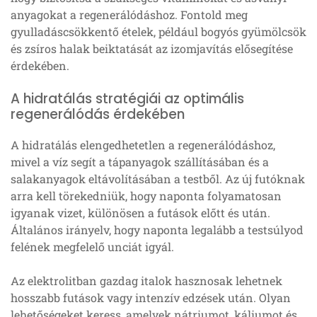
anyagokat a regenerálódáshoz. Fontold meg
gyulladáscsökkentő ételek, például bogyós gyümölcsök
és zsíros halak beiktatását az izomjavítás elősegítése
érdekében.
A hidratálás stratégiái az optimális
regenerálódás érdekében
A hidratálás elengedhetetlen a regenerálódáshoz,
mivel a víz segít a tápanyagok szállításában és a
salakanyagok eltávolításában a testből. Az új futóknak
arra kell törekedniük, hogy naponta folyamatosan
igyanak vizet, különösen a futások előtt és után.
Általános irányelv, hogy naponta legalább a testsúlyod
felének megfelelő unciát igyál.
Az elektrolitban gazdag italok hasznosak lehetnek
hosszabb futások vagy intenzív edzések után. Olyan
lehetőségeket keress, amelyek nátriumot, káliumot és