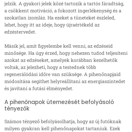
jelzik. A gyakori jelek közé tartozik a tartós fáradtság,
a csökkent motiváció, a fokozott ingerlékenység és a
szokatlan izomláz. Ha ezeket a tüneteket észleled,
lehet, hogy itt az ideje, hogy újraértékeld az
edzéstervedet.
Másik jel, amit figyelembe kell venni, az edzéseid
minősége. Ha úgy érzed, hogy nehezen tudod teljesíteni
azokat az edzéseket, amelyek korábban kezelhetők
voltak, az jelezheti, hogy a testednek több
regenerálódási időre van szüksége. A pihenőnapjaid
módosítása segíthet helyreállítani az energiaszintedet
és javítani a futási élményedet.
A pihenőnapok ütemezését befolyásoló
tényezők
Számos tényező befolyásolhatja, hogy az új futóknak
milyen gyakran kell pihenőnapokat tartaniuk. Ezek