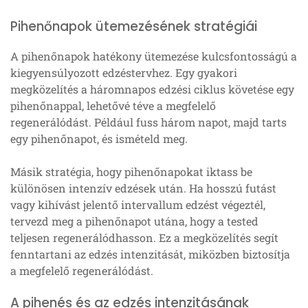
Pihenőnapok ütemezésének stratégiái
A pihenőnapok hatékony ütemezése kulcsfontosságú a
kiegyensúlyozott edzéstervhez. Egy gyakori
megközelítés a háromnapos edzési ciklus követése egy
pihenőnappal, lehetővé téve a megfelelő
regenerálódást. Például fuss három napot, majd tarts
egy pihenőnapot, és ismételd meg.
Másik stratégia, hogy pihenőnapokat iktass be
különösen intenzív edzések után. Ha hosszú futást
vagy kihívást jelentő intervallum edzést végeztél,
tervezd meg a pihenőnapot utána, hogy a tested
teljesen regenerálódhasson. Ez a megközelítés segít
fenntartani az edzés intenzitását, miközben biztosítja
a megfelelő regenerálódást.
A pihenés és az edzés intenzitásának