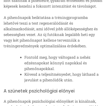
időt szánnak a pihenésre, gyakran erősebben és jobban
képesek kezelni a fokozott intenzitást és távolságot.
A pihenőnapok beiktatása a tréningprogramba
lehetővé teszi a test regenerálódását és
alkalmazkodását, ami idővel jobb állóképességhez és
sebességhez vezet. Az új futóknak legalább heti egy
vagy két pihenőnapot kellene tervezniük a
tréningeredmények optimalizálása érdekében.
Fontold meg, hogy váltogasd a nehéz
edzésnapokat könnyű napokkal és
pihenőnapokkal.
Kövesd a teljesítményedet, hogy láthasd a
javulást a pihenőidők után.
A szünetek pszichológiai előnyei
A pihenőnapok pszichológiai előnyöket is kínálnak,