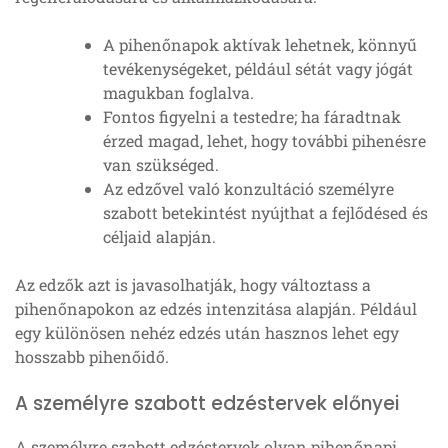
A pihenőnapok aktívak lehetnek, könnyű
tevékenységeket, például sétát vagy jógát
magukban foglalva.
Fontos figyelni a testedre; ha fáradtnak
érzed magad, lehet, hogy további pihenésre
van szükséged.
Az edzővel való konzultáció személyre
szabott betekintést nyújthat a fejlődésed és
céljaid alapján.
Az edzők azt is javasolhatják, hogy változtass a
pihenőnapokon az edzés intenzitása alapján. Például
egy különösen nehéz edzés után hasznos lehet egy
hosszabb pihenőidő.
A személyre szabott edzéstervek előnyei
A személyre szabott edzéstervek olyan pihenőnapi