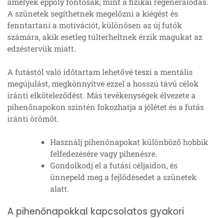
amelyek éppoly fontosak, mint a fizikai regenerálódás.
A szünetek segíthetnek megelőzni a kiégést és
fenntartani a motivációt, különösen az új futók
számára, akik esetleg túlterheltnek érzik magukat az
edzéstervük miatt.
A futástól való időtartam lehetővé teszi a mentális
megújulást, megkönnyítve ezzel a hosszú távú célok
iránti elköteleződést. Más tevékenységek élvezete a
pihenőnapokon szintén fokozhatja a jólétet és a futás
iránti örömöt.
Használj pihenőnapokat különböző hobbik
felfedezésére vagy pihenésre.
Gondolkodj el a futási céljaidon, és
ünnepeld meg a fejlődésedet a szünetek
alatt.
A pihenőnapokkal kapcsolatos gyakori