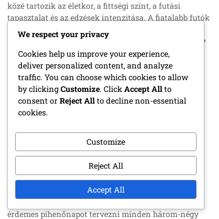
közé tartozik az életkor, a fittségi szint, a futási
tapasztalat és az edzések intenzitása. A fiatalabb futók
vagy azok, akiknek magasabb a fittségi szintjük,
We respect your privacy
gyorsabban regenerálódhatnak, mint az idősebb vagy
tapasztalatlanabb egyének.
Cookies help us improve your experience,
deliver personalized content, and analyze
Továbbá, az edzés típusa is szerepet játszik. A magas
traffic. You can choose which cookies to allow
intenzitású intervallum edzés (HIIT) vagy a hosszú
by clicking
Customize
. Click
Accept All
to
távú futások több regenerálódási időt igényelhetnek,
consent or
Reject All
to decline non-essential
mint a könnyebb, rövidebb edzések. A pihenőnapjaid
cookies.
ütemezését a specifikus edzéstervedhez kell igazítani
az optimális regenerálódás érdekében.
Customize
Ajánlott pihenőnap gyakoriság
Reject All
Az új futók számára általános irányelv, hogy legalább
Accept All
heti egy-két pihenőnapot iktassanak be, az edzés
intenzitásától függően. Ha hetente többször futsz,
érdemes pihenőnapot tervezni minden három-négy