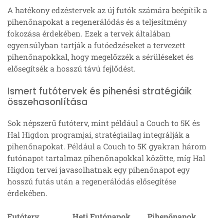
A hatékony edzéstervek az új futók számára beépítik a
pihenőnapokat a regenerálódás és a teljesítmény
fokozása érdekében. Ezek a tervek általában
egyensúlyban tartják a futóedzéseket a tervezett
pihenőnapokkal, hogy megelőzzék a sérüléseket és
elősegítsék a hosszú távú fejlődést.
Ismert futótervek és pihenési stratégiáik
összehasonlítása
Sok népszerű futóterv, mint például a Couch to 5K és
Hal Higdon programjai, stratégiailag integrálják a
pihenőnapokat. Például a Couch to 5K gyakran három
futónapot tartalmaz pihenőnapokkal közötte, míg Hal
Higdon tervei javasolhatnak egy pihenőnapot egy
hosszú futás után a regenerálódás elősegítése
érdekében.
Futóterv
Heti Futónapok
Pihenőnapok