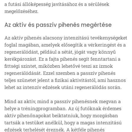
a futási állóképesség javításához és a sérülések
megelőzéséhez.
Az aktív és passzív pihenés megértése
Az aktív pihenés alacsony intenzitású tevékenységeket
foglal magában, amelyek elősegítik a vérkeringést és a
regenerálódást, például a sétát, jógát vagy könnyű
kerékpározást. Ez a fajta pihenés segít fenntartani a
fittségi szintet, miközben lehetővé teszi az izmok
regenerálódását. Ezzel szemben a passzív pihenés
teljes szünetet jelent a fizikai aktivitástól, ami hasznos
lehet az intenzív edzések utáni regenerálódás során.
Mind az aktív, mind a passzív pihenésnek megvan a
helye a tréningprogramban. Az új futóknak érdemes
aktív pihenőnapokat beiktatniuk, hogy mozgásban
tartsák a testüket anélkül, hogy a magas intenzitású
edzések terhelését éreznék. A kétféle pihenés