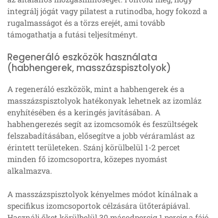
integrálj jógát vagy pilatest a rutinodba, hogy fokozd a
rugalmasságot és a törzs erejét, ami tovább
támogathatja a futási teljesítményt.
Regeneráló eszközök használata
(habhengerek, masszázspisztolyok)
A regeneráló eszközök, mint a habhengerek és a
masszázspisztolyok hatékonyak lehetnek az izomláz
enyhítésében és a keringés javításában. A
habhengerezés segít az izomcsomók és feszültségek
felszabadításában, elősegítve a jobb véráramlást az
érintett területeken. Szánj körülbelül 1-2 percet
minden fő izomcsoportra, közepes nyomást
alkalmazva.
A masszázspisztolyok kényelmes módot kínálnak a
specifikus izomcsoportok célzására ütőterápiával.
Használj őket körülbelül 30 másodpercig 1 percig a fájó