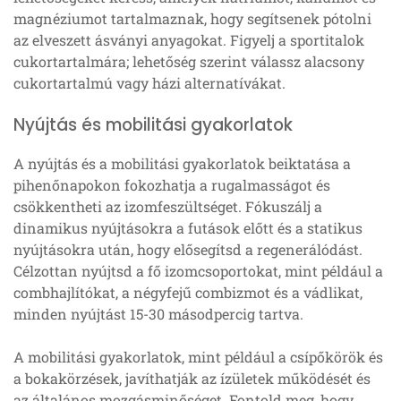
magnéziumot tartalmaznak, hogy segítsenek pótolni
az elveszett ásványi anyagokat. Figyelj a sportitalok
cukortartalmára; lehetőség szerint válassz alacsony
cukortartalmú vagy házi alternatívákat.
Nyújtás és mobilitási gyakorlatok
A nyújtás és a mobilitási gyakorlatok beiktatása a
pihenőnapokon fokozhatja a rugalmasságot és
csökkentheti az izomfeszültséget. Fókuszálj a
dinamikus nyújtásokra a futások előtt és a statikus
nyújtásokra után, hogy elősegítsd a regenerálódást.
Célzottan nyújtsd a fő izomcsoportokat, mint például a
combhajlítókat, a négyfejű combizmot és a vádlikat,
minden nyújtást 15-30 másodpercig tartva.
A mobilitási gyakorlatok, mint például a csípőkörök és
a bokakörzések, javíthatják az ízületek működését és
az általános mozgásminőséget. Fontold meg, hogy