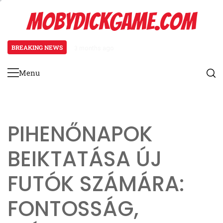
Skip
MOBYDICKGAME.COM
to
content
BREAKING NEWS
3 months ago
Patellofemorális Fájdalom Szind
Menu
Primary
Menu
PIHENŐNAPOK
BEIKTATÁSA ÚJ
FUTÓK SZÁMÁRA:
FONTOSSÁG,