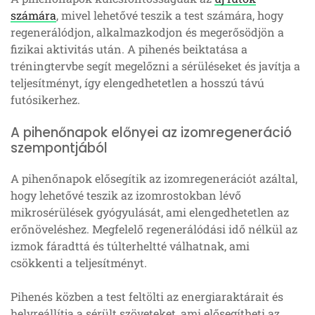
számára
, mivel lehetővé teszik a test számára, hogy
regenerálódjon, alkalmazkodjon és megerősödjön a
fizikai aktivitás után. A pihenés beiktatása a
tréningtervbe segít megelőzni a sérüléseket és javítja a
teljesítményt, így elengedhetetlen a hosszú távú
futósikerhez.
A pihenőnapok előnyei az izomregeneráció
szempontjából
A pihenőnapok elősegítik az izomregenerációt azáltal,
hogy lehetővé teszik az izomrostokban lévő
mikrosérülések gyógyulását, ami elengedhetetlen az
erőnöveléshez. Megfelelő regenerálódási idő nélkül az
izmok fáradttá és túlterheltté válhatnak, ami
csökkenti a teljesítményt.
Pihenés közben a test feltölti az energiaraktárait és
helyreállítja a sérült szöveteket, ami elősegítheti az