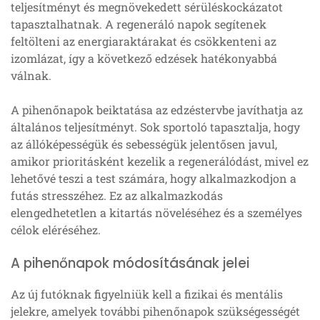
teljesítményt és megnövekedett sérüléskockázatot
tapasztalhatnak. A regeneráló napok segítenek
feltölteni az energiaraktárakat és csökkenteni az
izomlázat, így a következő edzések hatékonyabbá
válnak.
A pihenőnapok beiktatása az edzéstervbe javíthatja az
általános teljesítményt. Sok sportoló tapasztalja, hogy
az állóképességük és sebességük jelentősen javul,
amikor prioritásként kezelik a regenerálódást, mivel ez
lehetővé teszi a test számára, hogy alkalmazkodjon a
futás stresszéhez. Ez az alkalmazkodás
elengedhetetlen a kitartás növeléséhez és a személyes
célok eléréséhez.
A pihenőnapok módosításának jelei
Az új futóknak figyelniük kell a fizikai és mentális
jelekre, amelyek további pihenőnapok szükségességét